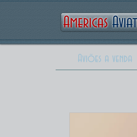
Americas
Aviat
Aviões a venda