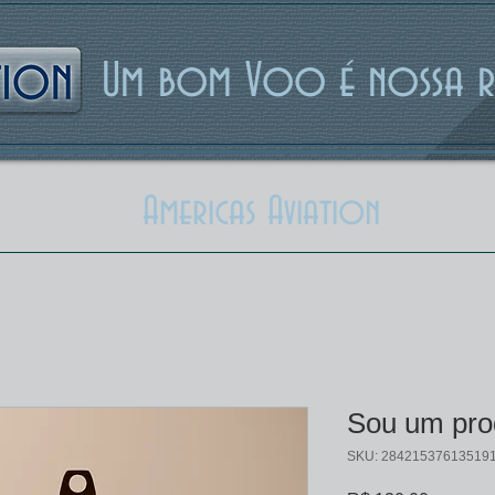
ion
Um bom Voo é nossa re
Americas Aviation
Sou um pro
SKU: 28421537613519