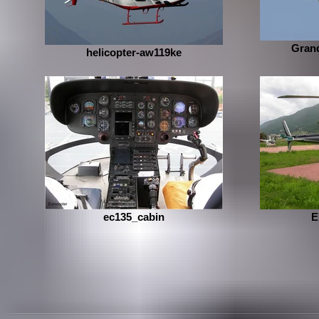
Grand
helicopter-aw119ke
ec135_cabin
E