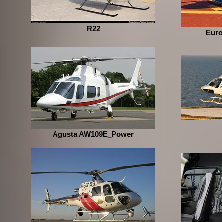
R22
Euro
Agusta AW109E_Power