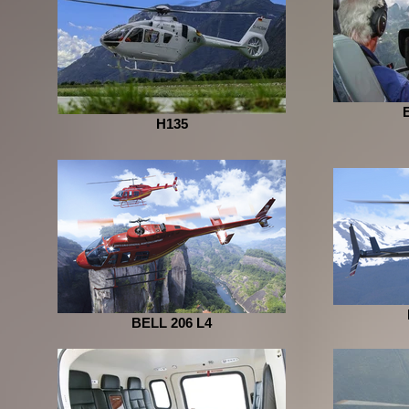
H135
BELL 206 L4