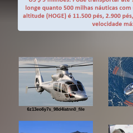
6z13eo6y7s_98d4latnn0_file