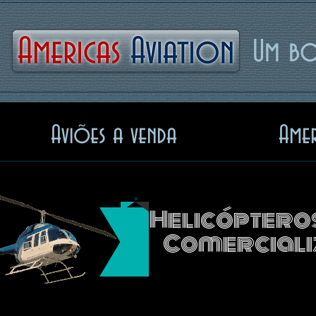
Americas
Aviation
Um bo
Aviões a venda
Amer
Helicóptero
Comercial