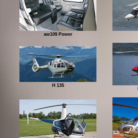
aw109 Power
H 135