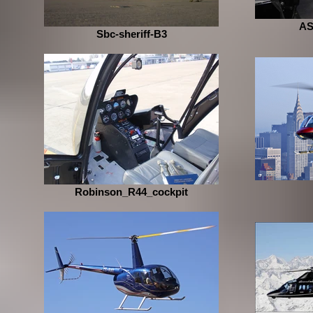
AS
Sbc-sheriff-B3
Robinson_R44_cockpit