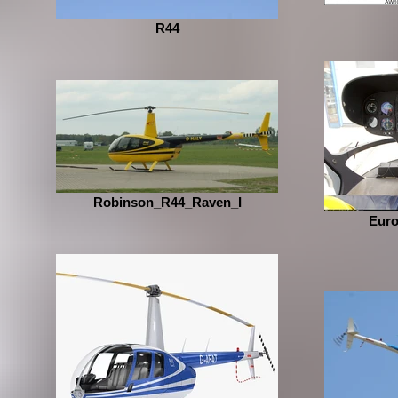
R44
Robinson_R44_Raven_I
Euro