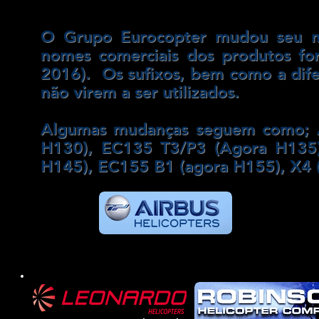
O Grupo Eurocopter mudou seu n
nomes comerciais dos produtos for
2016). Os sufixos, bem como a dife
não virem a ser utilizados.
Algumas mudanças seguem como; 
H130),
EC135 T3/P3 (Agora H135)
H145),
EC155 B1 (agora H155), X4 