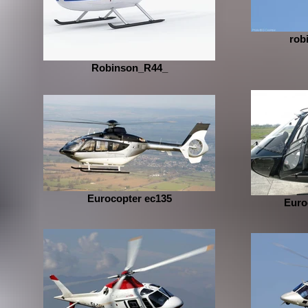
rob
Robinson_R44_
Eurocopter ec135
Euro