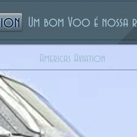
ion
Um bom Voo é nossa re
Americas Aviation