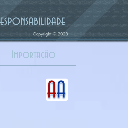
sponsabilidade
Copyright © 2028
Importação